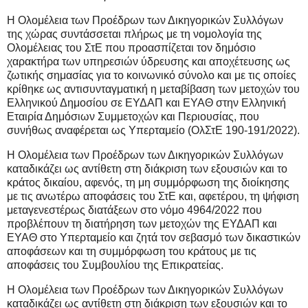
Η Ολομέλεια των Προέδρων των Δικηγορικών Συλλόγων
της χώρας συντάσσεται πλήρως με τη νομολογία της
Ολομέλειας του ΣτΕ που προασπίζεται τον δημόσιο
χαρακτήρα των υπηρεσιών ύδρευσης και αποχέτευσης ως
ζωτικής σημασίας για το κοινωνικό σύνολο και με τις οποίες
κρίθηκε ως αντισυνταγματική η μεταβίβαση των μετοχών του
Ελληνικού Δημοσίου σε ΕΥΔΑΠ και ΕΥΑΘ στην Ελληνική
Εταιρία Δημόσιων Συμμετοχών και Περιουσίας, που
συνήθως αναφέρεται ως Υπερταμείο (ΟλΣτΕ 190-191/2022).
Η Ολομέλεια των Προέδρων των Δικηγορικών Συλλόγων
καταδικάζει ως αντίθετη στη διάκριση των εξουσιών και το
κράτος δικαίου, αφενός, τη μη συμμόρφωση της διοίκησης
με τις ανωτέρω αποφάσεις του ΣτΕ και, αφετέρου, τη ψήφιση
μεταγενεστέρως διατάξεων στο νόμο 4964/2022 που
προβλέπουν τη διατήρηση των μετοχών της ΕΥΔΑΠ και
ΕΥΑΘ στο Υπερταμείο και ζητά τον σεβασμό των δικαστικών
αποφάσεων και τη συμμόρφωση του κράτους με τις
αποφάσεις του Συμβουλίου της Επικρατείας.
Η Ολομέλεια των Προέδρων των Δικηγορικών Συλλόγων
καταδικάζει ως αντίθετη στη διάκριση των εξουσιών και το