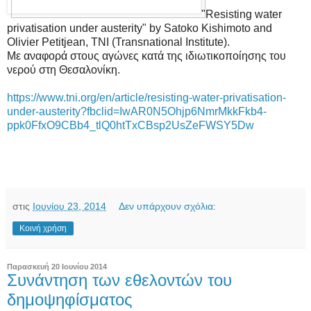
"Resisting water
privatisation under austerity" by Satoko Kishimoto and
Olivier Petitjean, TNI (Transnational Institute).
Με αναφορά στους αγώνες κατά της ιδιωτικοποίησης του
νερού στη Θεσαλονίκη.
https://www.tni.org/en/article/resisting-water-privatisation-
under-austerity?fbclid=IwAR0N5Ohjp6NmrMkkFkb4-
ppk0FfxO9CBb4_tlQ0htTxCBsp2UsZeFWSY5Dw
στις
Ιουνίου 23, 2014
Δεν υπάρχουν σχόλια:
Κοινή χρήση
Παρασκευή 20 Ιουνίου 2014
Συνάντηση των εθελοντών του
δημοψηφίσματος