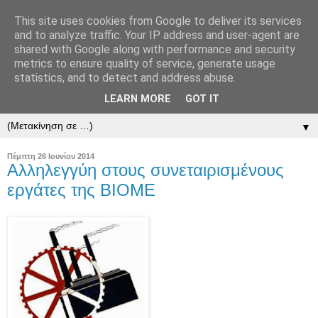
This site uses cookies from Google to deliver its services
and to analyze traffic. Your IP address and user-agent are
shared with Google along with performance and security
metrics to ensure quality of service, generate usage
statistics, and to detect and address abuse.
LEARN MORE
GOT IT
▼
▼
Πέμπτη 26 Ιουνίου 2014
Αλληλεγγύη στους συνεταιρισμένους
εργάτες της ΒΙΟΜΕ