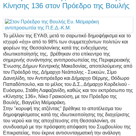
Κίνησης 136 στον Πρόεδρο της Βουλής
Το μέλλον της ΕΥΑΘ, μετά το σαρωτικό δημοψήφισμα και το
ισχυρό «όχι» από το 98% των συμμετεχόντων πολιτών και
φορέων της Θεσσαλονίκης κατά της ενδεχόμενης
ιδιωτικοποίησής της, βρέθηκαν στο επίκεντρο της
σημερινής συνάντησης αντιπροσωπείας της Περιφερειακής
Ένωσης Δήμων Κεντρικής Μακεδονίας, αποτελούμενης από
τον Πρόεδρό της, Δήμαρχο Νεάπολης - Συκεών, Σίμο
Δανιηλίδη, τον Αντιπρόεδρο και Δήμαρχο Θέρμης, Θόδωρο
Παπαδόπουλο, και το μέλος του Δ.Σ., Δήμαρχο Κορδελιού -
Ευόσμου, Στάθη Λαφαζανίδη, καθώς και τον εκπρόσωπο της
«Κίνησης 136», Νίκο Γραικούση, με τον Πρόεδρο της
Βουλής, Βαγγέλη Μεϊμαράκη.
Στην "κορυφή της ατζέντας" βρέθηκε το αποτέλεσμα του
δημοψηφίσματος κατά της ιδιωτικοποίησης της διαχείρισης
του νερού και της αποχέτευσης στη Θεσσαλονίκη, σε
συνδυασμό με την πρόσφατη απόφαση του Συμβουλίου της
Επικρατείας, που έκρινε αντισυνταγματική την ανάλογη