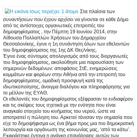
Στα πλαίσια των
συναντήσεων που έχουν αρχίσει να γίνονται σε κάθε Δήμο
από τις αντίστοιχες οργανωτικές επιτροπές του
δημοψηφίσματος , την Πέμπτη 19 Ιουνίου 2014, στην
Αίθουσα Πολλαπλών Χρήσεων του Δημαρχείου
Θεσσαλονίκης, έγινε η 1η συνάντηση όλων των εθελοντών
του δημοψηφίσματος της 1ης ΔΚ Θες/νίκης.
Έγινε ένας σύντομος απολογισμός από τους διοργανωτές
του δημοψηφίσματος, ακολούθησε μια παρουσίαση των
σημερινών δεδομένων: αποφάσεις ΣτΕ, ενημερώσεις
κομμάτων και φορέων στην Αθήνα από την επιτροπή του
δημοψηφίσματος, ομαδική προσφυγή κατά της
ιδιωτικοποίησης, άνοιγμα διαλόγου και πληροφόρησης για
το μέλλον της ΕΥΑΘ.
Οι εθελοντές του δημοψηφίσματος εξέφρασαν το ενδιαφέρον
και τις σκέψεις τους σχετικά με την ενότητα που είναι
αναγκαίο στοιχείο του κινήματος του νερού, ώστε να
αποτραπεί η πώληση του. Αρκετοί τόνισαν την σημασία που
είχε το δημοψήφισμα ως ένα βήμα προς μια πιο δημοκρατική
λειτουργία και οργάνωση της κοινωνίας μας, ‘από τα κάτω’.
Εκφράστηκε έντονα η ανάγκη επανάληψης αυτών των