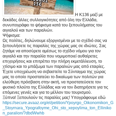
Η Κ136 μαζί με
δεκάδες άλλες συλλογικότητες από όλη την Ελλάδα,
συνυπογράφει το ψήφισμα κατά του ξεπουλήματος του
αιγιαλού και των παραλιών.
Ψήφισμα:
Ως πολίτες, δηλώνουμε εξοργισμένοι με το σχέδιό σας να
ξεπουλήσετε τις παραλίες της χώρας μας σε ιδιώτες. Σας
ζητάμε να αποσύρετε αμέσως το σχέδιο νόμου για τον
αιγιαλό και την παραλία που νομιμοποιεί αυθαίρετες
επιχειρήσεις και επιτρέπει την πλήρη εκμετάλλευση, το
χτίσιμο και το μπάζωμα των παραλιών μας από εταιρίες.
Έχετε υποχρέωση να σεβαστείτε το Σύνταγμα της χώρας
μας το οποίο προστατεύει το δικαίωμα των πολιτών για
ελεύθερη πρόσβαση στην ακτή, να προστατεύσετε τον
φυσικό πλούτο της Ελλάδας και να τον διατηρήσετε για τις
επόμενες γενιές και για το μέλλον του τουρισμού.
Ξύπνα! Ξεπουλούν τις παραλίες μας! Υπογράφουμε εδώ
https://secure.avaaz.org/el/petition/Ypoyrgo_Oikonomikon_G
_Stoyrnara_Ypografoyme_Ohi_sto_xepoylima_ton_Elliniko
n_paralion/?dbdWwhb