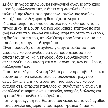
Σε όλη τη χώρα απλώνονται κοινωνικοί αγώνες από κάθε
μορφής συλλογικότητες ενάντια στη νεοφιλελεύθερη
πολιτική της ιδιωτικοποίησης των κοινών μας αγαθών.
Μεταξύ αυτών, ξεχωριστή θέση έχει το νερό, η
ιδιωτικοποίηση του οποίου σε όλο τον κύκλο του, από τις
πηγές μέχρι τη βρύση, θα έχει δραματικές επιπτώσεις στη
ζωή και στο περιβάλλον και ιδίως, στην ποιότητα του νερού,
τη διαθεσιμότητά του, την ελεύθερη πρόσβαση σε αυτό, τις
υποδομές και την τιμολόγησή του.
Είναι προφανές, ότι οι αγώνες για την υπεράσπιση του
νερού ως κοινού αγαθού θα είναι τόσο περισσότερο
αποτελεσματικοί και νικηφόροι, όσο ενδυναμώνεται η
αλληλεγγύη, η δικτύωση και ο συντονισμός των επιμέρους
συλλογικοτήτων.
Γι’ αυτόν το λόγο, η Κίνηση 136 πήρε την πρωτοβουλία - και
μόνον αυτό - να καλέσει όλες τις συλλογικότητες, που
αγωνίζονται για την υπεράσπιση του νερού ως κοινού
αγαθού σε μια πρώτη πανελλαδική συνάντηση για να γίνει
ανταλλαγή απόψεων και εμπειριών, ανοιχτός διάλογος και
προσπάθεια συνθετικής σύγκλισης:
- στην προσέγγιση του θέματος του νερού ως κοινού αγαθού
- στα μοντέλα διαχείρισης του νερού, κρατικό-δημοτικό-