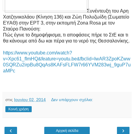
Συνέντευξη του Αρη
Χατζηνικολάου (Κίνηση 136) και Ζώη Πολυζωίδη (Σωματείο
ΕΥΑΘ) στην ΕΡΤ 3, στην εκπομπή Zona Rosa με τον
Σταύρο Πανούση:
Πώς έγινε το δημοψήφισμα, τι αποφάσεις πήρε το ΣτΕ και τι
θα κάνουμε από δω και πέρα για το νερό της Θεσσαλονίκης.
https://www.youtube.com/watch?
v=Xpc61_fImHQ&feature=youtu.be&fbclid=IwAR3ZpoKZww
0SQRZu2irpBu8QqAs8KAFsFLFW7r66YVM283wj_9guP7u
aMPc
στις
Ιουνίου 02, 2014
Δεν υπάρχουν σχόλια:
Κοινή χρήση
‹
›
Αρχική σελίδα