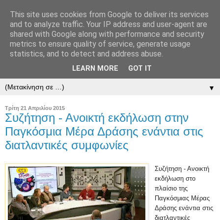
This site uses cookies from Google to deliver its services
and to analyze traffic. Your IP address and user-agent are
shared with Google along with performance and security
metrics to ensure quality of service, generate usage
statistics, and to detect and address abuse.
LEARN MORE
GOT IT
▼
▼
Τρίτη 21 Απριλίου 2015
Συζήτηση - Ανοικτή εκδήλωση στην
Παγκόσμια Μέρα Δράσης ενάντια στις
διατλαντικές συμφωνίες
Συζήτηση - Ανοικτή
εκδήλωση στο
πλαίσιο της
Παγκόσμιας Μέρας
Δράσης ενάντια στις
διατλαντικές