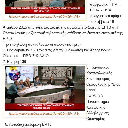
συμφωνίες TTIP -
CETA - TiSA
πραγματοποιήθηκε
https://www.youtube.com/watch?v=gQDm99x_R1c
το Σάββατο 18
Απριλίου 2015 στις εγκαταστάσεις της αυτοδιαχειριζόμενης ΕΡΤ3 στη
Θεσσαλονίκη με ζωντανή τηλεοπτική μετάδοση σε έκτακτη εκπομπή της
ΕΡΤ3.
Την εκδήλωση συγκάλεσαν οι συλλογικότητες:
1. Πρωτοβουλία Συνεργασίας για την Κοινωνική και Αλληλέγγυα
Οικονομία - ΠΡΩ.Σ.Κ.ΑΛ.Ο.
2. Κίνηση 136
3. Κοινωνικός
Καταναλωτικός
Συνεταιρισμός
Θεσσαλονίκης "Βίος
Coop"
4. Λαϊκό
Πανεπιστήμιο
Κοινωνικής
Αλληλέγγυας
https://www.youtube.com/watch?v=gQDm99x_R1c
Οικονομίας
5. Αυτοδιαχειριζόμενη ΕΡΤ3