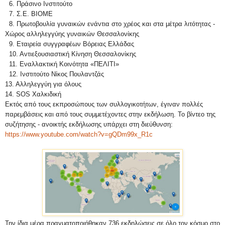
6. Πράσινο Ινστιτούτο
7. Σ.Ε. ΒΙΟΜΕ
8. Πρωτοβουλία γυναικών ενάντια στο χρέος και στα μέτρα λιτότητας -
Χώρος αλληλεγγύης γυναικών Θεσσαλονίκης
9. Εταιρεία συγγραφέων Βόρειας Ελλάδας
10. Αντιεξουσιαστική Κίνηση Θεσσαλονίκης
11. Εναλλακτική Κοινότητα «ΠΕΛΙΤΙ»
12. Ινστιτούτο Νίκος Πουλαντζάς
13. Αλληλεγγύη για όλους
14. SOS Χαλκιδική
Εκτός από τους εκπροσώπους των συλλογικοτήτων, έγιναν πολλές
παρεμβάσεις και από τους συμμετέχοντες στην εκδήλωση. Το βίντεο της
συζήτησης - ανοικτής εκδήλωσης υπάρχει στη διεύθυνση:
https://www.youtube.com/watch?v=gQDm99x_R1c
Την ίδια μέρα πραγματοποιήθηκαν 736 εκδηλώσεις σε όλο τον κόσμο στο