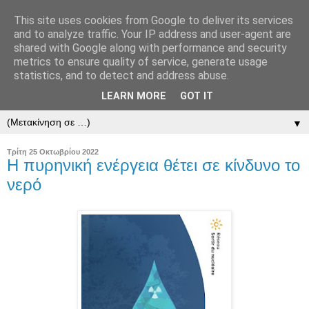
This site uses cookies from Google to deliver its services
and to analyze traffic. Your IP address and user-agent are
shared with Google along with performance and security
metrics to ensure quality of service, generate usage
statistics, and to detect and address abuse.
LEARN MORE
GOT IT
▼
▼
Τρίτη 25 Οκτωβρίου 2022
Η πυρηνική ενέργεια θέτει σε κίνδυνο το
νερό