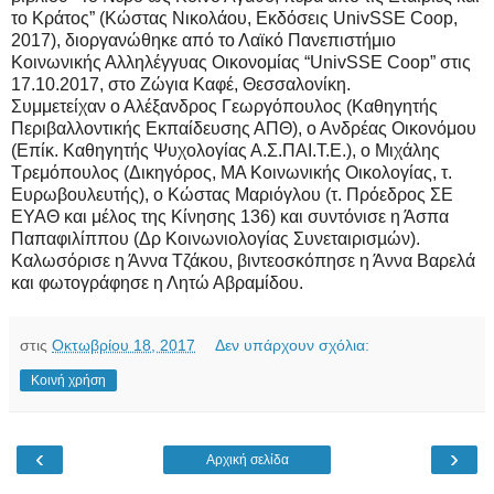
το Κράτος” (Κώστας Νικολάου, Εκδόσεις UnivSSE Coop,
2017), διοργανώθηκε από το Λαϊκό Πανεπιστήμιο
Κοινωνικής Αλληλέγγυας Οικονομίας “UnivSSE Coop” στις
17.10.2017, στο Ζώγια Καφέ, Θεσσαλονίκη.
Συμμετείχαν ο Αλέξανδρος Γεωργόπουλος (Καθηγητής
Περιβαλλοντικής Εκπαίδευσης ΑΠΘ), ο Ανδρέας Οικονόμου
(Επίκ. Καθηγητής Ψυχολογίας Α.Σ.ΠΑΙ.Τ.Ε.), ο Μιχάλης
Τρεμόπουλος (Δικηγόρος, ΜΑ Κοινωνικής Οικολογίας, τ.
Ευρωβουλευτής), ο Κώστας Μαριόγλου (τ. Πρόεδρος ΣΕ
ΕΥΑΘ και μέλος της Κίνησης 136) και συντόνισε η Άσπα
Παπαφιλίππου (Δρ Κοινωνιολογίας Συνεταιρισµών).
Καλωσόρισε η Άννα Τζάκου, βιντεοσκόπησε η Άννα Βαρελά
και φωτογράφησε η Λητώ Αβραμίδου.
στις
Οκτωβρίου 18, 2017
Δεν υπάρχουν σχόλια:
Κοινή χρήση
‹
›
Αρχική σελίδα