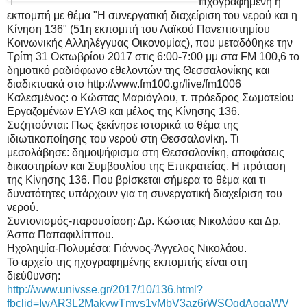
Ηχογραφημένη η
εκπομπή με θέμα "Η συνεργατική διαχείριση του νερού και η
Κίνηση 136" (51η εκπομπή του Λαϊκού Πανεπιστημίου
Κοινωνικής Αλληλέγγυας Οικονομίας), που μεταδόθηκε την
Τρίτη 31 Οκτωβρίου 2017 στις 6:00-7:00 μμ στα FM 100,6 το
δημοτικό ραδιόφωνο εθελοντών της Θεσσαλονίκης και
διαδικτυακά στο http://www.fm100.gr/live/fm1006
Καλεσμένος: ο Κώστας Μαριόγλου, τ. πρόεδρος Σωματείου
Εργαζομένων ΕΥΑΘ και μέλος της Κίνησης 136.
Συζητούνται: Πως ξεκίνησε ιστορικά το θέμα της
ιδιωτικοποίησης του νερού στη Θεσσαλονίκη. Τι
μεσολάβησε: δημοψήφισμα στη Θεσσαλονίκη, αποφάσεις
δικαστηρίων και Συμβουλίου της Επικρατείας. Η πρόταση
της Κίνησης 136. Που βρίσκεται σήμερα το θέμα και τι
δυνατότητες υπάρχουν για τη συνεργατική διαχείριση του
νερού.
Συντονισμός-παρουσίαση: Δρ. Κώστας Νικολάου και Δρ.
Άσπα Παπαφιλίππου.
Ηχοληψία-Πολυμέσα: Γιάννος-Άγγελος Νικολάου.
Το αρχείο της ηχογραφημένης εκπομπής είναι στη
διεύθυνση:
http://www.univsse.gr/2017/10/136.html?
fbclid=IwAR3L2MakywTmvs1yMbV3az6rWSQqdAoqaWV_