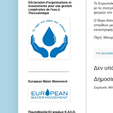
Déclaration d'organisations et
Το Ευρωπαϊκ
mouvements pour une gestion
με τις συνεχ
coopérative de l'eau à
φατριών στο 
Thessalonique
Ο İlham Ahme
απηύθυνε μια
καταστροφής
Πηγή: Mesop
στις
Ιανουαρίο
Δεν υπ
_______________________
Δημοσί
European Water Movement
Σημείωση: Μόν
Πρωτοβουλία 63 φορέων Κ.ΑΛ.Ο.