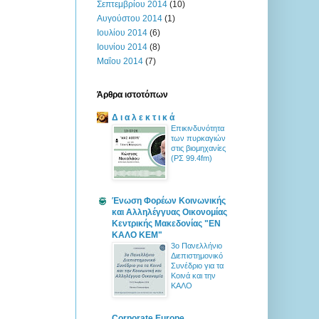
Σεπτεμβρίου 2014
(10)
Αυγούστου 2014
(1)
Ιουλίου 2014
(6)
Ιουνίου 2014
(8)
Μαΐου 2014
(7)
Άρθρα ιστοτόπων
Δ ι α λ ε κ τ ι κ ά
Επικινδυνότητα
των πυρκαγιών
στις βιομηχανίες
(ΡΣ 99.4fm)
Ένωση Φορέων Κοινωνικής
και Αλληλέγγυας Οικονομίας
Κεντρικής Μακεδονίας "ΕΝ
ΚΑΛΟ ΚΕΜ"
3ο Πανελλήνιο
Διεπιστημονικό
Συνέδριο για τα
Κοινά και την
ΚΑΛΟ
Corporate Europe