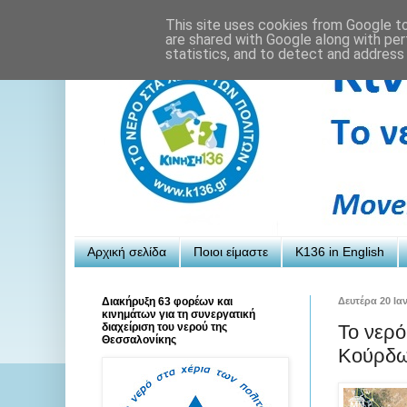
This site uses cookies from Google to 
are shared with Google along with per
statistics, and to detect and address
Αρχική σελίδα
Ποιοι είμαστε
K136 in English
Διακήρυξη 63 φορέων και
Δευτέρα 20 Ια
κινημάτων για τη συνεργατική
διαχείριση του νερού της
Το νερό
Θεσσαλονίκης
Κούρδω