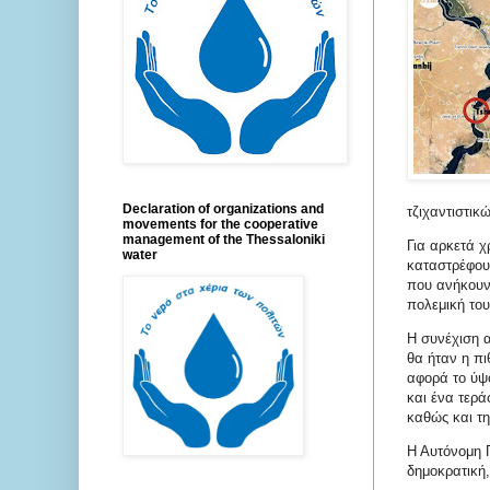
Declaration of organizations and
τζιχαντιστι
movements for the cooperative
management of the Thessaloniki
Για αρκετά χ
water
καταστρέφουν
που ανήκουν 
πολεμική του
Η συνέχιση 
θα ήταν η πι
αφορά το ύψ
και ένα τερά
καθώς και τη
Η Αυτόνομη Π
δημοκρατική,