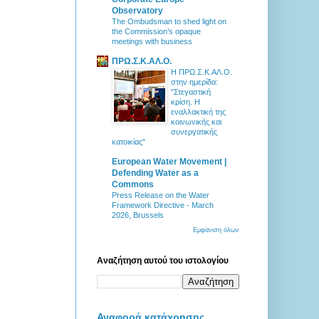
Observatory
The Ombudsman to shed light on
the Commission’s opaque
meetings with business
ΠΡΩ.Σ.Κ.ΑΛ.Ο.
Η ΠΡΩ.Σ.Κ.ΑΛ.Ο.
στην ημερίδα:
"Στεγαστική
κρίση. Η
εναλλακτική της
κοινωνικής και
συνεργατικής
κατοικίας"
European Water Movement |
Defending Water as a
Commons
Press Release on the Water
Framework Directive - March
2026, Brussels
Εμφάνιση όλων
Αναζήτηση αυτού του ιστολογίου
Αναφορά κατάχρησης