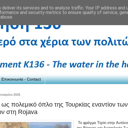
deliver its services and to analyze traffic. Your IP address and
formance and security metrics to ensure quality of service, ge
 abuse.
Επικοινωνία - Contact
νουαρίου 2025
 ως πολεμικό όπλο της Τουρκίας εναντίον των
ν στη Rojava
Το φράγμα Tişrin στην Αυτόνο
της Βόρειας και Ανατολικής Συ