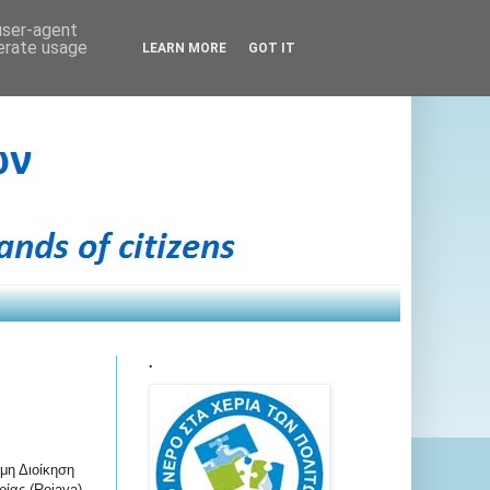
 user-agent
nerate usage
LEARN MORE
GOT IT
.
μη Διοίκηση
ρίας (Rojava)