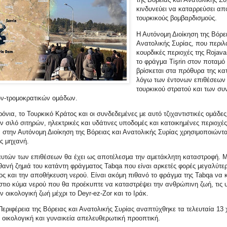
κινδυνεύει να καταρρεύσει απ
τουρκικούς βομβαρδισμούς.
Η Αυτόνομη Διοίκηση της Βόρε
Ανατολικής Συρίας, που περιλα
κουρδικές περιοχές της Rojava
το φράγμα Tişrin στον ποταμ
βρίσκεται στα πρόθυρα της κ
λόγω των έντονων επιθέσεων
τουρκικού στρατού και των σ
κών-τρομοκρατικών ομάδων.
ρόνια, το Τουρκικό Κράτος και οι συνδεδεμένες με αυτό τζιχαντιστικές ομάδες
 σιλό σιτηρών, ηλεκτρικές και υδάτινες υποδομές και κατοικημένες περιοχέ
στην Αυτόνομη Διοίκηση της Βόρειας και Ανατολικής Συρίας χρησιμοποιώντα
ς μηχανή.
αυτών των επιθέσεων θα έχει ως αποτέλεσμα την αμετάκλητη καταστροφή. 
θανή ζημιά του κατάντη φράγματος Tabqa που είναι αρκετές φορές μεγαλύτε
ος και την αποθήκευση νερού. Είναι ακόμη πιθανό το φράγμα της Tabqa να 
στιο κύμα νερού που θα προέκυπτε να καταστρέψει την ανθρώπινη ζωή, τις
ν οικολογική ζωή μέχρι το Deyr-ez-Zor και το Ιράκ.
εριφέρεια της Βόρειας και Ανατολικής Συρίας αναπτύχθηκε τα τελευταία 13 
 οικολογική και γυναικεία απελευθερωτική προοπτική.