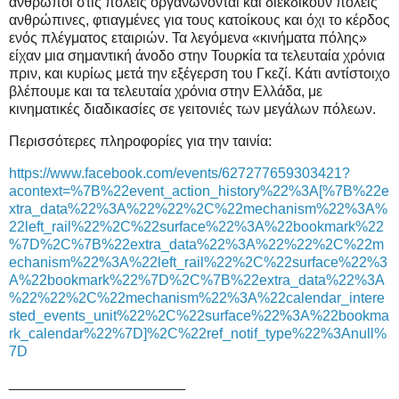
άνθρωποι στις πόλεις οργανώνονται και διεκδικούν πόλεις
ανθρώπινες, φτιαγμένες για τους κατοίκους και όχι το κέρδος
ενός πλέγματος εταιριών. Τα λεγόμενα «κινήματα πόλης»
είχαν μια σημαντική άνοδο στην Τουρκία τα τελευταία χρόνια
πριν, και κυρίως μετά την εξέγερση του Γκεζί. Κάτι αντίστοιχο
βλέπουμε και τα τελευταία χρόνια στην Ελλάδα, με
κινηματικές διαδικασίες σε γειτονιές των μεγάλων πόλεων.
Περισσότερες πληροφορίες για την ταινία:
https://www.facebook.com/events/627277659303421?
acontext=%7B%22event_action_history%22%3A[%7B%22e
xtra_data%22%3A%22%22%2C%22mechanism%22%3A%
22left_rail%22%2C%22surface%22%3A%22bookmark%22
%7D%2C%7B%22extra_data%22%3A%22%22%2C%22m
echanism%22%3A%22left_rail%22%2C%22surface%22%3
A%22bookmark%22%7D%2C%7B%22extra_data%22%3A
%22%22%2C%22mechanism%22%3A%22calendar_intere
sted_events_unit%22%2C%22surface%22%3A%22bookma
rk_calendar%22%7D]%2C%22ref_notif_type%22%3Anull%
7D
______________________