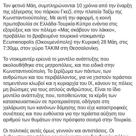
Τον φετινό Μάη, συμπληρώνονται 10 χρόνια από την έναρξη
της εξέγερσης του πάρκου Γκεζί, στην πλατεία Ταξίμ της
Κωνσταντινούπολης. Με αυτή την αφορμή, η κοινή
πρωτοβουλία σε Ελλάδα-Τουρκία-Κύπρο ενάντια στις
εξορύξεις και τον πόλεμο «Μας σκάβουν τον λάκκο»,
προβάλλει το βραβευμένο τουρκικό ντοκιμαντέρ
Ecumenopolis (Οικουμενόπολη) την Κυριακή 28 Μάη, στις
7:30μμ, στον χώρο ΤΑΚΙΜ στη Θεσσαλονίκη.
Το ντοκιμαντέρ ερευνά το μοντέλο ανάπτυξης που
ακολουθήθηκε στις μητροπόλεις, και πιο ειδικά στην
Κωνσταντινούπολη. Το ξερίζωμα των πάντων, των
ανθρώπων και του περιβάλλοντος, για να χτιστούν τεράστιοι
τσιμεντένιοι κλωβοί και η κυριαρχία του ΙΧ, κάνουν τις πόλεις
μη βιώσιμες για τους απλούς ανθρώπους. Είναι το ίδιο
μοντέλο ανάπτυξης που, τοποθετώντας τα κέρδη των
κατασκευαστικών σε προτεραιότητα, οδήγησε στη
χαλάρωση των κανόνων δόμησης που είχε καταστροφικές
συνέπειες και που ευθύνεται για την τεράστια αύξηση του
αριθμού των θυμάτων στον πρόσφατο σεισμό στην Τουρκία.
Οι πολιτικές αυτές όμως γεννούν και αντιστάσεις. Οι