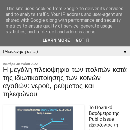
This site uses cookies from Google to deliver its services
and to analyze traffic. Your IP address and user-agent are
shared with Google along with performance and security
metrics to ensure quality of service, generate usage
statistics, and to detect and address abuse.
LEARN MORE
GOT IT
▼
▼
Δευτέρα 30 Μαΐου 2022
Η μεγάλη πλειοψηφία των πολιτών κατά
της ιδιωτικοποίησης των κοινών
αγαθών: νερού, ρεύματος και
τηλεφώνου
Το Πολιτικό
Βαρόμετρο της
Public Issue
εξετάζοντας τη