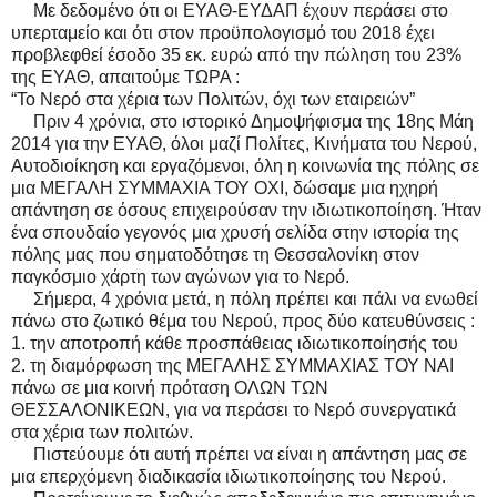
Με δεδομένο ότι οι ΕΥΑΘ-ΕΥΔΑΠ έχουν περάσει στο
υπερταμείο και ότι στον προϋπολογισμό του 2018 έχει
προβλεφθεί έσοδο 35 εκ. ευρώ από την πώληση του 23%
της ΕΥΑΘ, απαιτούμε ΤΩΡΑ :
“Το Νερό στα χέρια των Πολιτών, όχι των εταιρειών”
Πριν 4 χρόνια, στο ιστορικό Δημοψήφισμα της 18ης Μάη
2014 για την ΕΥΑΘ, όλοι μαζί Πολίτες, Κινήματα του Νερού,
Αυτοδιοίκηση και εργαζόμενοι, όλη η κοινωνία της πόλης σε
μια ΜΕΓΑΛΗ ΣΥΜΜΑΧΙΑ ΤΟΥ ΟΧΙ, δώσαμε μια ηχηρή
απάντηση σε όσους επιχειρούσαν την ιδιωτικοποίηση. Ήταν
ένα σπουδαίο γεγονός μια χρυσή σελίδα στην ιστορία της
πόλης μας που σηματοδότησε τη Θεσσαλονίκη στον
παγκόσμιο χάρτη των αγώνων για το Νερό.
Σήμερα, 4 χρόνια μετά, η πόλη πρέπει και πάλι να ενωθεί
πάνω στο ζωτικό θέμα του Νερού, προς δύο κατευθύνσεις :
1. την αποτροπή κάθε προσπάθειας ιδιωτικοποίησής του
2. τη διαμόρφωση της ΜΕΓΑΛΗΣ ΣΥΜΜΑΧΙΑΣ ΤΟΥ ΝΑΙ
πάνω σε μια κοινή πρόταση ΟΛΩΝ ΤΩΝ
ΘΕΣΣΑΛΟΝΙΚΕΩΝ, για να περάσει το Νερό συνεργατικά
στα χέρια των πολιτών.
Πιστεύουμε ότι αυτή πρέπει να είναι η απάντηση μας σε
μια επερχόμενη διαδικασία ιδιωτικοποίησης του Νερού.