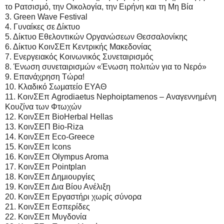
το Ρατσισμό, την Οικολογία, την Ειρήνη και τη Μη Βία
3. Green Wave Festival
4. Γυναίκες σε Δίκτυο
5. Δίκτυο Εθελοντικών Οργανώσεων Θεσσαλονίκης
6. Δίκτυο ΚοινΣΕπ Κεντρικής Μακεδονίας
7. Ενεργειακός Κοινωνικός Συνεταιρισμός
8. Ένωση συνεταιρισμών «Ένωση πολιτών για το Νερό»
9. Επανάχρηση Τώρα!
10. Κλαδικό Σωματείο ΕΥΑΘ
11. ΚοινΣΕπ Agrodiaetus Nephoiptamenos – Αναγεννημένη
Κουζίνα των Φτωχών
12. ΚοινΣΕπ BioHerbal Hellas
13. ΚοινΣΕΠ Bio-Riza
14. ΚοινΣΕπ Eco-Greece
15. ΚοινΣΕπ Icons
16. ΚοινΣΕπ Olympus Aroma
17. ΚοινΣΕπ Pointplan
18. ΚοινΣΕπ Δημιουργίες
19. ΚοινΣΕπ Δια Βίου Ανέλιξη
20. ΚοινΣΕπ Εργαστήρι χωρίς σύνορα
21. ΚοινΣΕπ Εσπερίδες
22. ΚοινΣΕπ Μυγδονία