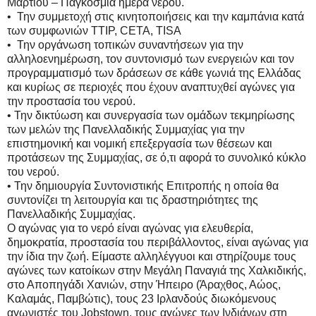
Μαρτίου – Παγκόσμια ημέρα νερού.
• Την συμμετοχή στις κινητοποιήσεις και την καμπάνια κατά
των συμφωνιών TTIP, CETA, TISA
• Την οργάνωση τοπικών συναντήσεων για την
αλληλοενημέρωση, τον συντονισμό των ενεργειών και τον
προγραμματισμό των δράσεων σε κάθε γωνιά της Ελλάδας
και κυρίως σε περιοχές που έχουν αναπτυχθεί αγώνες για
την προστασία του νερού.
• Την δικτύωση και συνεργασία των ομάδων τεκμηρίωσης
των μελών της Πανελλαδικής Συμμαχίας για την
επιστημονική και νομική επεξεργασία των θέσεων και
προτάσεων της Συμμαχίας, σε ό,τι αφορά το συνολικό κύκλο
του νερού.
• Την δημιουργία Συντονιστικής Επιτροπής η οποία θα
συντονίζει τη λειτουργία και τις δραστηριότητες της
Πανελλαδικής Συμμαχίας.
Ο αγώνας για το νερό είναι αγώνας για ελευθερία,
δημοκρατία, προστασία του περιβάλλοντος, είναι αγώνας για
την ίδια την ζωή. Είμαστε αλληλέγγυοι και στηρίζουμε τους
αγώνες των κατοίκων στην Μεγάλη Παναγιά της Χαλκιδικής,
στο Αποπηγάδι Χανιών, στην Ήπειρο (Άραχθος, Αώος,
Καλαμάς, Παμβώτις), τους 23 Ιρλανδούς διωκόμενους
αγωνιστές του Jοbstown, τους αγώνες των Ινδιάνων στη