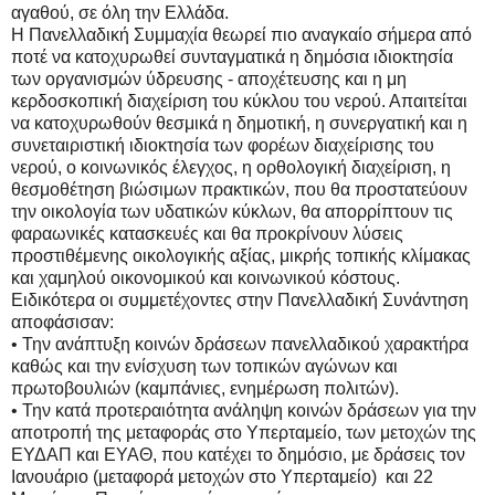
αγαθού, σε όλη την Ελλάδα.
Η Πανελλαδική Συμμαχία θεωρεί πιο αναγκαίο σήμερα από
ποτέ να κατοχυρωθεί συνταγματικά η δημόσια ιδιοκτησία
των οργανισμών ύδρευσης - αποχέτευσης και η μη
κερδοσκοπική διαχείριση του κύκλου του νερού. Απαιτείται
να κατοχυρωθούν θεσμικά η δημοτική, η συνεργατική και η
συνεταιριστική ιδιοκτησία των φορέων διαχείρισης του
νερού, ο κοινωνικός έλεγχος, η ορθολογική διαχείριση, η
θεσμοθέτηση βιώσιμων πρακτικών, που θα προστατεύουν
την οικολογία των υδατικών κύκλων, θα απορρίπτουν τις
φαραωνικές κατασκευές και θα προκρίνουν λύσεις
προστιθέμενης οικολογικής αξίας, μικρής τοπικής κλίμακας
και χαμηλού οικονομικού και κοινωνικού κόστους.
Ειδικότερα οι συμμετέχοντες στην Πανελλαδική Συνάντηση
αποφάσισαν:
• Την ανάπτυξη κοινών δράσεων πανελλαδικού χαρακτήρα
καθώς και την ενίσχυση των τοπικών αγώνων και
πρωτοβουλιών (καμπάνιες, ενημέρωση πολιτών).
• Την κατά προτεραιότητα ανάληψη κοινών δράσεων για την
αποτροπή της μεταφοράς στο Υπερταμείο, των μετοχών της
ΕΥΔΑΠ και ΕΥΑΘ, που κατέχει το δημόσιο, με δράσεις τον
Ιανουάριο (μεταφορά μετοχών στο Υπερταμείο) και 22