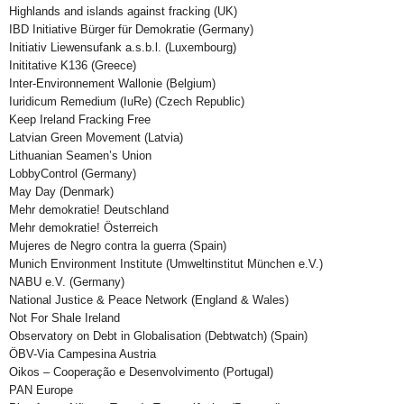
Highlands and islands against fracking (UK)
IBD Initiative Bürger für Demokratie (Germany)
Initiativ Liewensufank a.s.b.l. (Luxembourg)
Inititative K136 (Greece)
Inter-Environnement Wallonie (Belgium)
Iuridicum Remedium (IuRe) (Czech Republic)
Keep Ireland Fracking Free
Latvian Green Movement (Latvia)
Lithuanian Seamen’s Union
LobbyControl (Germany)
May Day (Denmark)
Mehr demokratie! Deutschland
Mehr demokratie! Österreich
Mujeres de Negro contra la guerra (Spain)
Munich Environment Institute (Umweltinstitut München e.V.)
NABU e.V. (Germany)
National Justice & Peace Network (England & Wales)
Not For Shale Ireland
Observatory on Debt in Globalisation (Debtwatch) (Spain)
ÖBV-Via Campesina Austria
Oikos – Cooperação e Desenvolvimento (Portugal)
PAN Europe