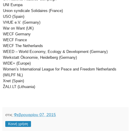
UNI Europa
Union syndicale Solidaires (France)
USO (Spain)
VHUE e.V. (Germany)
War on Want (UK)
WECF Germany
WECF France
WECF The Netherlands
WEED – World Economy, Ecology & Development (Germany)
Werkstatt Ökonomie, Heidelberg (Germany)
WIDE+ (Europe)
Women’s International League for Peace and Freedom Netherlands
(WILPF NL)
Xnet (Spain)
ŽALI.LT (Lithuania)
στις
Φεβρουαρίου 07, 2015
Κοινή χρήση