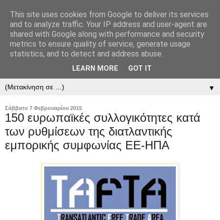
This site uses cookies from Google to deliver its services
and to analyze traffic. Your IP address and user-agent are
shared with Google along with performance and security
metrics to ensure quality of service, generate usage
statistics, and to detect and address abuse.
LEARN MORE
GOT IT
▼
▼
Σάββατο 7 Φεβρουαρίου 2015
150 ευρωπαϊκές συλλογικότητες κατά
των ρυθμίσεων της διατλαντικής
εμπορικής συμφωνίας ΕΕ-ΗΠΑ