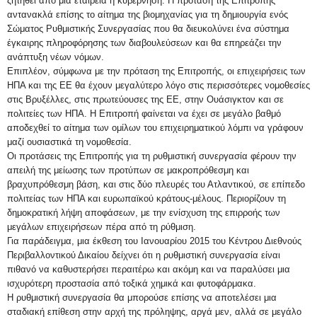
ζητηθεί από μια εταιρεία ή κυβέρνηση. Η πρόταση της Επιτροπής
αντανακλά επίσης το αίτημα της βιομηχανίας για τη δημιουργία ενός
Σώματος Ρυθμιστικής Συνεργασίας που θα διευκολύνει ένα σύστημα
έγκαιρης πληροφόρησης των διαβουλεύσεων και θα επηρεάζει την
ανάπτυξη νέων νόμων.
Επιπλέον, σύμφωνα με την πρόταση της Επιτροπής, οι επιχειρήσεις των
ΗΠΑ και της ΕΕ θα έχουν μεγαλύτερο λόγο στις περισσότερες νομοθεσίες
στις Βρυξέλλες, στις πρωτεύουσες της ΕΕ, στην Ουάσιγκτον και σε
πολιτείες των ΗΠΑ. Η Επιτροπή φαίνεται να έχει σε μεγάλο βαθμό
αποδεχθεί το αίτημα των ομίλων του επιχειρηματικού λόμπι να γράφουν
μαζί ουσιαστικά τη νομοθεσία.
Οι προτάσεις της Επιτροπής για τη ρυθμιστική συνεργασία φέρουν την
απειλή της μείωσης των προτύπων σε μακροπρόθεσμη και
βραχυπρόθεσμη βάση, και στις δύο πλευρές του Ατλαντικού, σε επίπεδο
πολιτείας των ΗΠΑ και ευρωπαϊκού κράτους-μέλους. Περιορίζουν τη
δημοκρατική λήψη αποφάσεων, με την ενίσχυση της επιρροής των
μεγάλων επιχειρήσεων πέρα από τη ρύθμιση.
Για παράδειγμα, μια έκθεση του Ιανουαρίου 2015 του Κέντρου Διεθνούς
Περιβαλλοντικού Δικαίου δείχνει ότι η ρυθμιστική συνεργασία είναι
πιθανό να καθυστερήσει περαιτέρω και ακόμη και να παραλύσει μια
ισχυρότερη προστασία από τοξικά χημικά και φυτοφάρμακα.
Η ρυθμιστική συνεργασία θα μπορούσε επίσης να αποτελέσει μια
σταδιακή επίθεση στην αρχή της πρόληψης, αργά μεν, αλλά σε μεγάλο