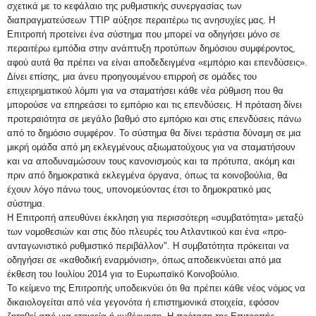
σχετικά με το κεφάλαιο της ρυθμιστικής συνεργασίας των
διαπραγματεύσεων ΤΤΙΡ αύξησε περαιτέρω τις ανησυχίες μας. Η
Επιτροπή προτείνει ένα σύστημα που μπορεί να οδηγήσει μόνο σε
περαιτέρω εμπόδια στην ανάπτυξη προτύπων δημόσιου συμφέροντος,
αφού αυτά θα πρέπει να είναι αποδεδειγμένα «εμπόριο και επενδύσεις».
Δίνει επίσης, μια άνευ προηγουμένου επιρροή σε ομάδες του
επιχειρηματικού λόμπι για να σταματήσει κάθε νέα ρύθμιση που θα
μπορούσε να επηρεάσει το εμπόριο και τις επενδύσεις. Η πρόταση δίνει
προτεραιότητα σε μεγάλο βαθμό στο εμπόριο και στις επενδύσεις πάνω
από το δημόσιο συμφέρον. Το σύστημα θα δίνει τεράστια δύναμη σε μια
μικρή ομάδα από μη εκλεγμένους αξιωματούχους για να σταματήσουν
και να αποδυναμώσουν τους κανονισμούς και τα πρότυπα, ακόμη και
πριν από δημοκρατικά εκλεγμένα όργανα, όπως τα κοινοβούλια, θα
έχουν λόγο πάνω τους, υπονομεύοντας έτσι το δημοκρατικό μας
σύστημα.
Η Επιτροπή απευθύνει έκκληση για περισσότερη «συμβατότητα» μεταξύ
των νομοθεσιών και στις δύο πλευρές του Ατλαντικού και ένα «προ-
ανταγωνιστικό ρυθμιστικό περιβάλλον". Η συμβατότητα πρόκειται να
οδηγήσει σε «καθοδική εναρμόνιση», όπως αποδεικνύεται από μια
έκθεση του Ιουλίου 2014 για το Ευρωπαϊκό Κοινοβούλιο.
Το κείμενο της Επιτροπής υποδεικνύει ότι θα πρέπει κάθε νέος νόμος να
δικαιολογείται από νέα γεγονότα ή επιστημονικά στοιχεία, εφόσον