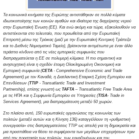
Τα κοινωνικά κινήματα της Ευρώπης αντιστάθηκαν σε πολλά κύματα
ιδιωτικοποίησης των κοινών αγαθών και ιδιαίτερα της διαχείρισης νερού
στην Ευρωπαϊκή Ένωση (ΕΕ). Και ενώ ακόμη και τώρα, εξακολουθούν να
αντιστέκονται στο τελευταίο, που προωθείται από την Ευρωπαϊκή
Επιτροπή μέσω της Τρόικας (μαζί με την Ευρωπαϊκή Κεντρική Τράπεζα
και το Διεθνές Νομισματικό Ταμείο), βρίσκονται αντιμέτωπα με έναν άλλο
τεράστιο κίνδυνο από τις νέες εμπορικές συμφωνίες που
διαπραγματεύεται η ΕΕ σε πολυμερή κλίμακα. Η πιο σημαντική και
ανησυχητική είναι η σχεδόν έτοιμη
Ολοκληρωμένη Οικονομική και
Εμπορική συμφωνία (
CETA
- Comprehensive Economic and Trade
Agreement) με τον Καναδά,
η Διατλαντική Εταιρική Σχέση Εμπορίου και
Επενδύσεων (
ΤΤΙΡ
- Transatlantic Trade and Investment
Partnership),
επίσης γνωστή ως
TAFTA
– Transatlantic Free Trade Area
με τις ΗΠΑ και
η Συμφωνία Εμπορίου σε Υπηρεσίες (
TISA
- Trade in
Services Agreement), μια διαπραγμάτευση μεταξύ 50 χωρών.
Στο πλαίσιο αυτό, 150 ευρωπαϊκές οργανώσεις της κοινωνίας των
πολιτών (μεταξύ αυτών και η Κίνηση 136) καταγγέλλουν τη «ρυθμιστική
συνεργασία» στις διαπραγματεύσεις ΤΤΙΡ ως απειλή για τη δημοκρατία και
μια προσπάθεια να θέσει τα συμφέροντα των μεγάλων επιχειρήσεων πριν
από την προστασία των πολιτών, των εργαζομένων και του