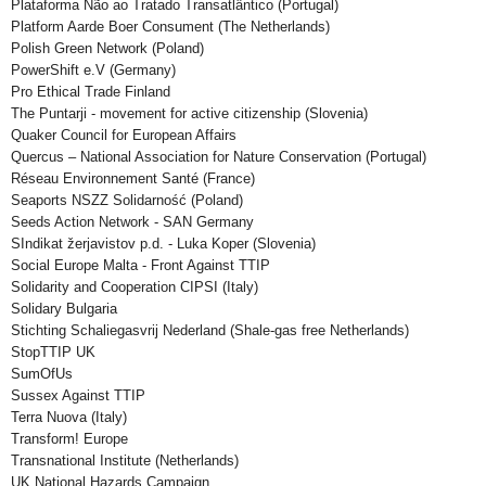
Plataforma Não ao Tratado Transatlântico (Portugal)
Platform Aarde Boer Consument (The Netherlands)
Polish Green Network (Poland)
PowerShift e.V (Germany)
Pro Ethical Trade Finland
The Puntarji - movement for active citizenship (Slovenia)
Quaker Council for European Affairs
Quercus – National Association for Nature Conservation (Portugal)
Réseau Environnement Santé (France)
Seaports NSZZ Solidarność (Poland)
Seeds Action Network - SAN Germany
SIndikat žerjavistov p.d. - Luka Koper (Slovenia)
Social Europe Malta - Front Against TTIP
Solidarity and Cooperation CIPSI (Italy)
Solidary Bulgaria
Stichting Schaliegasvrij Nederland (Shale-gas free Netherlands)
StopTTIP UK
SumOfUs
Sussex Against TTIP
Terra Nuova (Italy)
Transform! Europe
Transnational Institute (Netherlands)
UK National Hazards Campaign